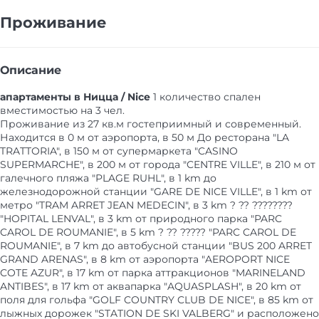
Проживание
Описание
апартаменты в Ницца / Nice
1 количество спален
вместимостью на 3 чел.
Проживание из 27 кв.м гостеприимный и современный.
Находится в 0 м от аэропорта, в 50 м До ресторана "LA
TRATTORIA", в 150 м от супермаркета "CASINO
SUPERMARCHE", в 200 м от города "CENTRE VILLE", в 210 м от
галечного пляжа "PLAGE RUHL", в 1 km до
железнодорожной станции "GARE DE NICE VILLE", в 1 km от
метро "TRAM ARRET JEAN MEDECIN", в 3 km ? ?? ????????
"HOPITAL LENVAL", в 3 km от природного парка "PARC
CAROL DE ROUMANIE", в 5 km ? ?? ????? "PARC CAROL DE
ROUMANIE", в 7 km до автобусной станции "BUS 200 ARRET
GRAND ARENAS", в 8 km от аэропорта "AEROPORT NICE
COTE AZUR", в 17 km от парка аттракционов "MARINELAND
ANTIBES", в 17 km от аквапарка "AQUASPLASH", в 20 km от
поля для гольфа "GOLF COUNTRY CLUB DE NICE", в 85 km от
лыжных дорожек "STATION DE SKI VALBERG" и расположено