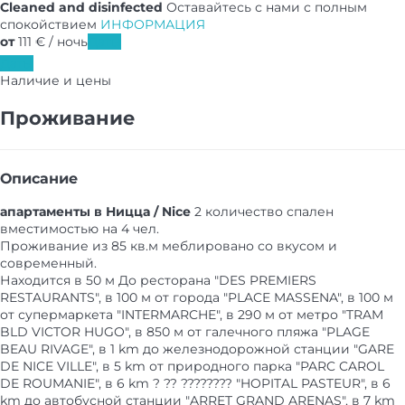
Cleaned and disinfected
Оставайтесь с нами с полным
спокойствием
ИНФОРМАЦИЯ
от
111
€
/ ночь
Даты
Даты
Наличие и цены
Проживание
Описание
апартаменты в Ницца / Nice
2 количество спален
вместимостью на 4 чел.
Проживание из 85 кв.м меблировано со вкусом и
современный.
Находится в 50 м До ресторана "DES PREMIERS
RESTAURANTS", в 100 м от города "PLACE MASSENA", в 100 м
от супермаркета "INTERMARCHE", в 290 м от метро "TRAM
BLD VICTOR HUGO", в 850 м от галечного пляжа "PLAGE
BEAU RIVAGE", в 1 km до железнодорожной станции "GARE
DE NICE VILLE", в 5 km от природного парка "PARC CAROL
DE ROUMANIE", в 6 km ? ?? ???????? "HOPITAL PASTEUR", в 6
km до автобусной станции "ARRET GRAND ARENAS", в 7 km