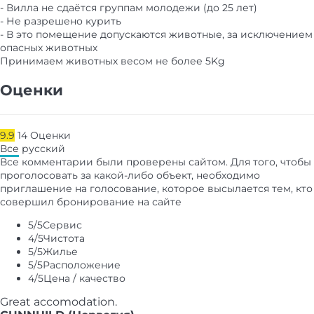
- Вилла не сдаётся группам молодежи (до 25 лет)
- Не разрешено курить
- В это помещение допускаются животные, за исключением
опасных животных
Принимаем животных весом не более 5Kg
Оценки
9.9
14
Оценки
Все
русский
Все комментарии были проверены сайтом. Для того, чтобы
проголосовать за какой-либо объект, необходимо
приглашение на голосование, которое высылается тем, кто
совершил бронирование на сайте
5
/5
Сервис
4
/5
Чистота
5
/5
Жилье
5
/5
Расположение
4
/5
Цена / качество
Great accomodation.