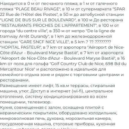
Находится в 0 м от песчаного пляжа, в 1 м от галечного
пляжа "PLAGE BEAU RIVAGE", в 10 м от супермаркета "SPAR
22 Rue de l'Hôtel des Postes", в 50 м до автобусной станции
"LIGNE DE BUS SUR LE BOULEVARD", в 100 м До ресторана
"RESTAURANTS PROCHES DE L'APPARTEMENT", в 100 м от
города "du centre ville", в 350 м от метро "De la ligne de
tramway Arrêt Durandy", в 1 km до железнодорожной
станции "GARE SNCF NICE VILLE", в 5 km ? ?? ????????
"HOPITAL PASTEUR", в 7 km от аэропорта "Aéroport de Nice-
Côte d'Azur - Boulevard Maryse Bastié", в 7 km от аэропорта
"Aéroport de Nice-Côte d'Azur - Boulevard Maryse Bastié", в 16
km от поля для гольфа "Golf Country Club de Nice, 698 Bd du
Mercantour Nice" и расположено в идеальное для
семейного отдыха зоне и рядом с торговыми центрами и
ресторанами.
Размещение имеет лифт, 15 кв.м террасы, стиральная
машина, утюг, Доступ в интернет (wi-fi), центральное
отопление, систему кондиционирования во всем
помещении, телевизор.
Кухня, совмещенная с залом, оснащена плитой с
керамическим покрытием, оборудовано холодильник,
микроволновая печь, духовка, морозильная камера,
посудомоечная машина, столовые приборы, кухонная