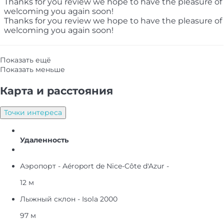
Thanks for you review we hope to have the pleasure of
welcoming you again soon!
Thanks for you review we hope to have the pleasure of
welcoming you again soon!
Показать ещё
Показать меньше
Карта и pасстояния
Точки интереса
Удаленность
Аэропорт - Aéroport de Nice-Côte d'Azur -
12 м
Лыжный склон - Isola 2000
97 м