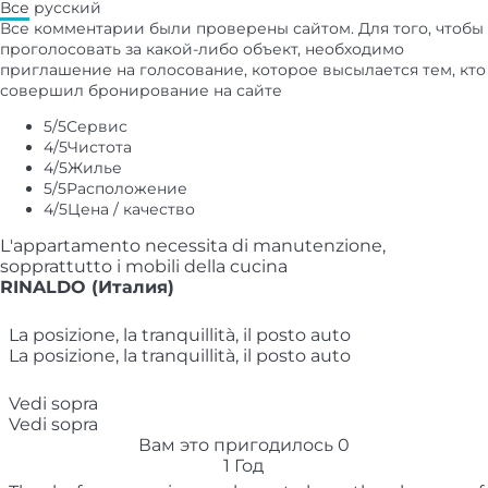
Все
русский
Все комментарии были проверены сайтом. Для того, чтобы
проголосовать за какой-либо объект, необходимо
приглашение на голосование, которое высылается тем, кто
совершил бронирование на сайте
5
/5
Сервис
4
/5
Чистота
4
/5
Жилье
5
/5
Расположение
4
/5
Цена / качество
L'appartamento necessita di manutenzione,
sopprattutto i mobili della cucina
RINALDO (Италия)
La posizione, la tranquillità, il posto auto
La posizione, la tranquillità, il posto auto
Vedi sopra
Vedi sopra
Вам это пригодилось
0
1 Год