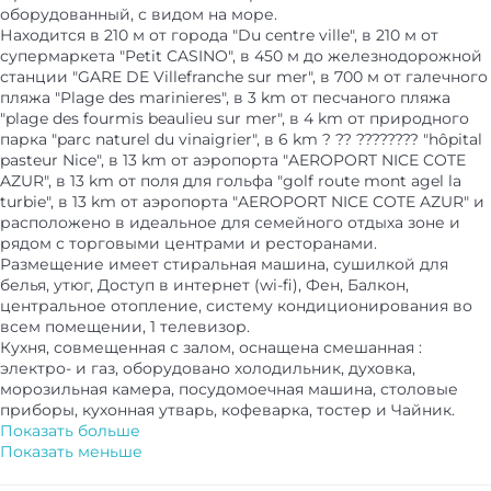
оборудованный, с видом на море.
Находится в 210 м от города "Du centre ville", в 210 м от
супермаркета "Petit CASINO", в 450 м до железнодорожной
станции "GARE DE Villefranche sur mer", в 700 м от галечного
пляжа "Plage des marinieres", в 3 km от песчаного пляжа
"plage des fourmis beaulieu sur mer", в 4 km от природного
парка "parc naturel du vinaigrier", в 6 km ? ?? ???????? "hôpital
pasteur Nice", в 13 km от аэропорта "AEROPORT NICE COTE
AZUR", в 13 km от поля для гольфа "golf route mont agel la
turbie", в 13 km от аэропорта "AEROPORT NICE COTE AZUR" и
расположено в идеальное для семейного отдыха зоне и
рядом с торговыми центрами и ресторанами.
Размещение имеет стиральная машина, сушилкой для
белья, утюг, Доступ в интернет (wi-fi), Фен, Балкон,
центральное отопление, систему кондиционирования во
всем помещении, 1 телевизор.
Кухня, совмещенная с залом, оснащена смешанная :
электро- и газ, оборудовано холодильник, духовка,
морозильная камера, посудомоечная машина, столовые
приборы, кухонная утварь, кофеварка, тостер и Чайник.
Показать больше
Показать меньше