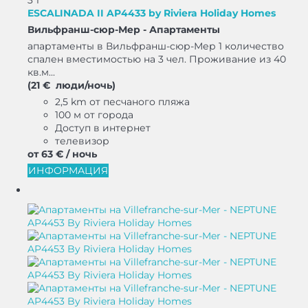
3
1
ESCALINADA II AP4433 by Riviera Holiday Homes
Вильфранш-сюр-Мер -
Апартаменты
апартаменты в Вильфранш-сюр-Мер 1 количество
спален вместимостью на 3 чел. Проживание из 40
кв.м...
(21 € люди/ночь)
2,5 km от песчаного пляжа
100 м от города
Доступ в интернет
телевизор
от
63 €
/ ночь
ИНФОРМАЦИЯ