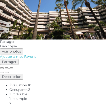
Partager
Lien copié
Voir photos
Ajouter à mes Favoris
Partager
Description
Évaluation
10
Occupants
3
1 lit double
1 lit simple
2