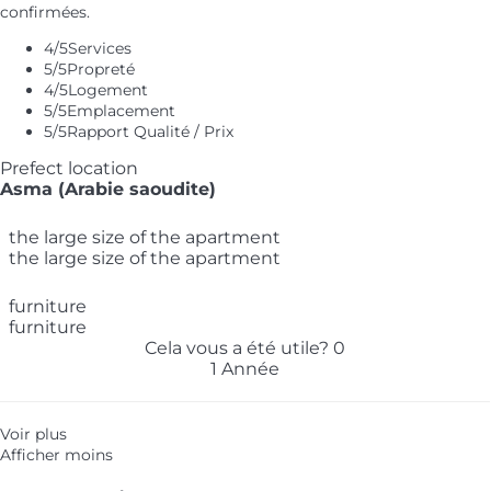
confirmées.
4
/5
Services
5
/5
Propreté
4
/5
Logement
5
/5
Emplacement
5
/5
Rapport Qualité / Prix
Prefect location
Asma (Arabie saoudite)
the large size of the apartment
the large size of the apartment
furniture
furniture
Cela vous a été utile?
0
1 Année
Voir plus
Afficher moins