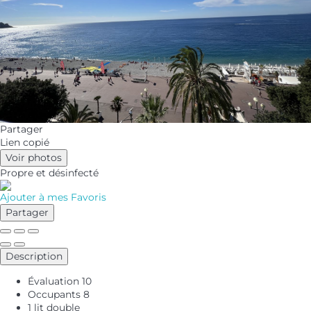
Partager
Lien copié
Voir photos
Propre
et désinfecté
Ajouter à mes Favoris
Partager
Description
Évaluation
10
Occupants
8
1 lit double