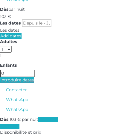
Dès
par nuit
103
€
Les dates
Les dates
Add dates
Adultes
1
Enfants
Introduire dates
Contacter
WhatsApp
WhatsApp
Dès
103
€
par nuit
Les dates
Les dates
Disponibilité et prix