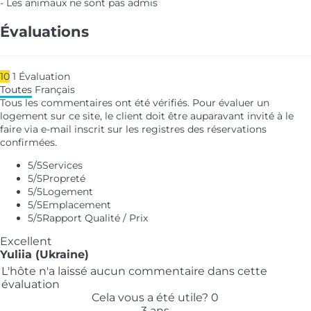
- Les animaux ne sont pas admis
Évaluations
10
1
Évaluation
Toutes
Français
Tous les commentaires ont été vérifiés. Pour évaluer un
logement sur ce site, le client doit être auparavant invité à le
faire via e-mail inscrit sur les registres des réservations
confirmées.
5
/5
Services
5
/5
Propreté
5
/5
Logement
5
/5
Emplacement
5
/5
Rapport Qualité / Prix
Excellent
Yuliia (Ukraine)
L'hôte n'a laissé aucun commentaire dans cette
évaluation
Cela vous a été utile?
0
3 ans