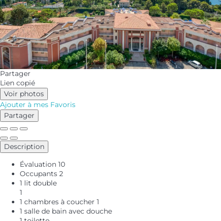
Partager
Lien copié
Voir photos
Ajouter à mes Favoris
Partager
Description
Évaluation
10
Occupants
2
1 lit double
1
1 chambres à coucher
1
1 salle de bain avec douche
1 toilette