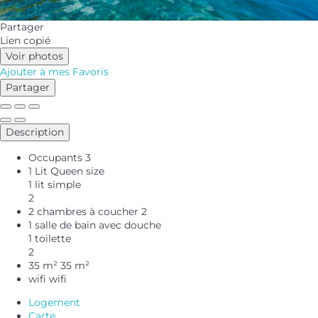
Partager
Lien copié
Voir photos
Ajouter à mes Favoris
Partager
Description
Occupants
3
1 Lit Queen size
1 lit simple
2
2 chambres à coucher
2
1 salle de bain avec douche
1 toilette
2
35 m²
35 m²
wifi
wifi
Logement
Carte