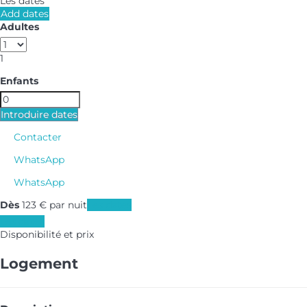
Les dates
Add dates
Adultes
1
Enfants
Introduire dates
Contacter
WhatsApp
WhatsApp
Dès
123
€
par nuit
Les dates
Les dates
Disponibilité et prix
Logement