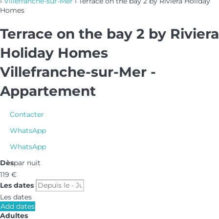
›
Villefranche-sur-Mer
› Terrace on the bay 2 by Riviera Holiday
Homes
Terrace on the bay 2 by Riviera
Holiday Homes
Villefranche-sur-Mer -
Appartement
Contacter
WhatsApp
WhatsApp
Dès
par nuit
119
€
Les dates
Les dates
Add dates
Adultes