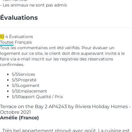
- Les animaux ne sont pas admis
Évaluations
10
4
Évaluations
Toutes
Français
Tous les commentaires ont été vérifiés. Pour évaluer un
logement sur ce site, le client doit être auparavant invité à le
faire via e-mail inscrit sur les registres des réservations
confirmées.
5
/5
Services
5
/5
Propreté
5
/5
Logement
5
/5
Emplacement
5
/5
Rapport Qualité / Prix
Terrace on the Bay 2 AP4243 by Riviera Holiday Homes -
Octobre 2021
Amélie (France)
Très bel appartement rénové avec goût. La cuisine est