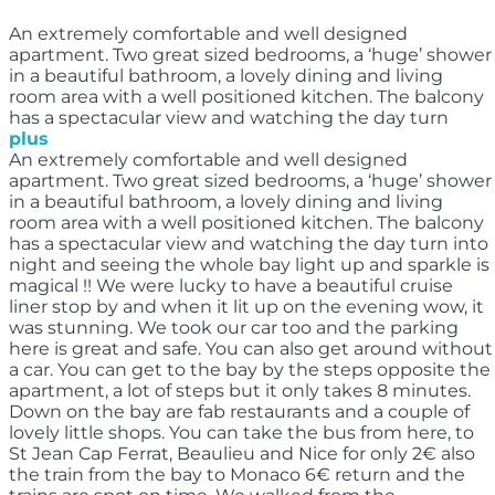
An extremely comfortable and well designed
apartment. Two great sized bedrooms, a ‘huge’ shower
in a beautiful bathroom, a lovely dining and living
room area with a well positioned kitchen. The balcony
has a spectacular view and watching the day turn
plus
An extremely comfortable and well designed
apartment. Two great sized bedrooms, a ‘huge’ shower
in a beautiful bathroom, a lovely dining and living
room area with a well positioned kitchen. The balcony
has a spectacular view and watching the day turn into
night and seeing the whole bay light up and sparkle is
magical !! We were lucky to have a beautiful cruise
liner stop by and when it lit up on the evening wow, it
was stunning. We took our car too and the parking
here is great and safe. You can also get around without
a car. You can get to the bay by the steps opposite the
apartment, a lot of steps but it only takes 8 minutes.
Down on the bay are fab restaurants and a couple of
lovely little shops. You can take the bus from here, to
St Jean Cap Ferrat, Beaulieu and Nice for only 2€ also
the train from the bay to Monaco 6€ return and the