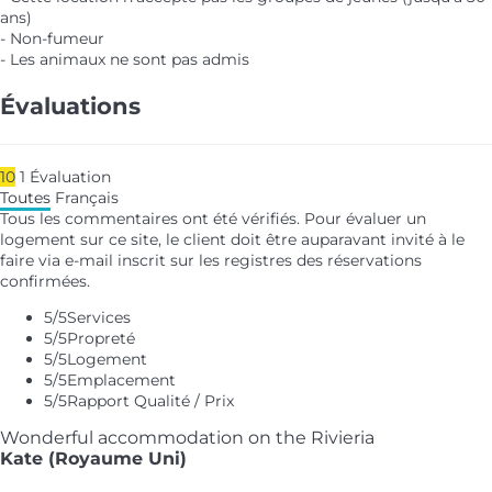
ans)
- Non-fumeur
- Les animaux ne sont pas admis
Évaluations
10
1
Évaluation
Toutes
Français
Tous les commentaires ont été vérifiés. Pour évaluer un
logement sur ce site, le client doit être auparavant invité à le
faire via e-mail inscrit sur les registres des réservations
confirmées.
5
/5
Services
5
/5
Propreté
5
/5
Logement
5
/5
Emplacement
5
/5
Rapport Qualité / Prix
Wonderful accommodation on the Rivieria
Kate (Royaume Uni)