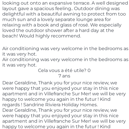
looking out onto an expansive terrace. A well designed
layout gave a spacious feeling.. Outdoor dining was
delightful with a beautiful awning to protect from too
much sun and a lovely separate lounge area for
relaxing with a book and glass of rosé. We especially
loved the outdoor shower after a hard day at the
beach! Would highly recommend.
Air conditioning was very welcome in the bedrooms as
it was very hot.
Air conditioning was very welcome in the bedrooms as
it was very hot.
Cela vous a été utile?
0
7 ans
Dear Geraldine, Thank you for your nice review, we
were happy that you enjoyed your stay in this nice
apartment and in Villefranche Sur Mer! we will be very
happy to welcome you again in the futur ! Kind
regards ! Sandrine Riviera Holiday Homes.
Dear Geraldine, Thank you for your nice review, we
were happy that you enjoyed your stay in this nice
apartment and in Villefranche Sur Mer! we will be very
happy to welcome you again in the futur ! Kind