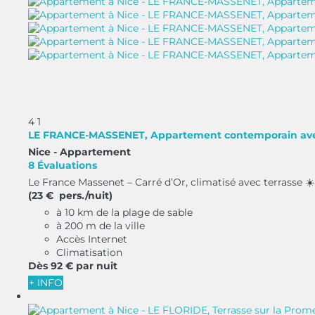
4
1
LE FRANCE-MASSENET, Appartement contemporain ave
Nice -
Appartement
8 Évaluations
Le France Massenet – Carré d’Or, climatisé avec terrasse ☀️ 
(23 € pers./nuit)
à 10 km de la plage de sable
à 200 m de la ville
Accès Internet
Climatisation
Dès
92 €
par nuit
+ INFO