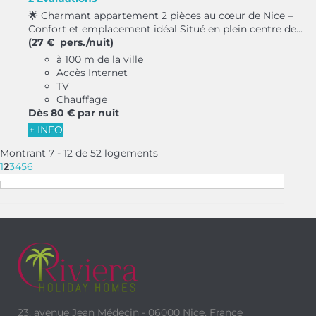
🌟 Charmant appartement 2 pièces au cœur de Nice –
Confort et emplacement idéal Situé en plein centre de...
(27 € pers./nuit)
à 100 m de la ville
Accès Internet
TV
Chauffage
Dès
80 €
par nuit
+ INFO
Montrant 7 - 12 de 52 logements
1
2
3
4
5
6
23, avenue Jean Médecin - 06000 Nice, France