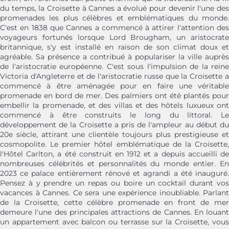
du temps, la Croisette à Cannes a évolué pour devenir l'une des
promenades les plus célèbres et emblématiques du monde.
C'est en 1838 que Cannes a commencé à attirer l'attention des
voyageurs fortunés lorsque Lord Brougham, un aristocrate
britannique, s'y est installé en raison de son climat doux et
agréable. Sa présence a contribué à populariser la ville auprès
de l'aristocratie européenne. C'est sous l'impulsion de la reine
Victoria d'Angleterre et de l'aristocratie russe que la Croisette a
commencé à être aménagée pour en faire une véritable
promenade en bord de mer. Des palmiers ont été plantés pour
embellir la promenade, et des villas et des hôtels luxueux ont
commencé à être construits le long du littoral. Le
développement de la Croisette a pris de l'ampleur au début du
20e siècle, attirant une clientèle toujours plus prestigieuse et
cosmopolite. Le premier hôtel emblématique de la Croisette,
l'Hôtel Carlton, a été construit en 1912 et a depuis accueilli de
nombreuses célébrités et personnalités du monde entier. En
2023 ce palace entièrement rénové et agrandi a été inauguré.
Pensez à y prendre un repas ou boire un cocktail durant vos
vacances à Cannes. Ce sera une expérience inoubliable. Parlant
de la Croisette, cette célèbre promenade en front de mer
demeure l'une des principales attractions de Cannes. En louant
un appartement avec balcon ou terrasse sur la Croisette, vous