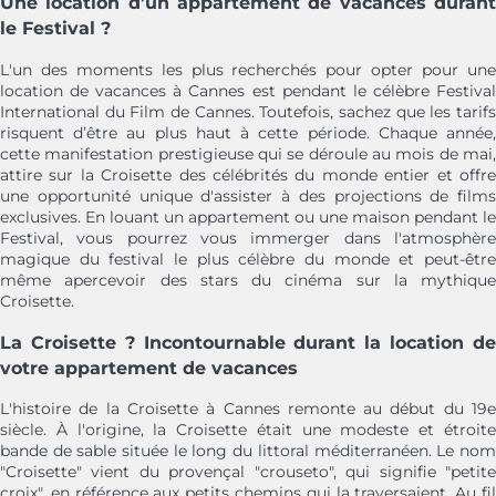
Une location d’un appartement de vacances durant
le Festival ?
L'un des moments les plus recherchés pour opter pour une
location de vacances à Cannes est pendant le célèbre Festival
International du Film de Cannes. Toutefois, sachez que les tarifs
risquent d’être au plus haut à cette période. Chaque année,
cette manifestation prestigieuse qui se déroule au mois de mai,
attire sur la Croisette des célébrités du monde entier et offre
une opportunité unique d'assister à des projections de films
exclusives. En louant un appartement ou une maison pendant le
Festival, vous pourrez vous immerger dans l'atmosphère
magique du festival le plus célèbre du monde et peut-être
même apercevoir des stars du cinéma sur la mythique
Croisette.
La Croisette ? Incontournable durant la location de
votre appartement de vacances
L'histoire de la Croisette à Cannes remonte au début du 19e
siècle. À l'origine, la Croisette était une modeste et étroite
bande de sable située le long du littoral méditerranéen. Le nom
"Croisette" vient du provençal "crouseto", qui signifie "petite
croix", en référence aux petits chemins qui la traversaient. Au fil