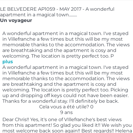
LE BELVEDERE AP1059 - MAY 2017 - A wonderful
apartment in a magical town.........
Un voyageur
A wonderful apartment in a magical town. I've stayed
in Villefranche a few times but this will be my most
memorable thanks to the accommodation. The views
are breathtaking and the apartment is cosy and
welcoming. The location is pretty perfect too. P
plus
A wonderful apartment in a magical town. I've stayed
in Villefranche a few times but this will be my most
memorable thanks to the accommodation. The views
are breathtaking and the apartment is cosy and
welcoming. The location is pretty perfect too. Picking
up and dropping off keys could not have been easier.
Thanks for a wonderful stay. I'll definitely be back.
Cela vous a été utile?
0
9 ans
Dear Chris!! Yes, it's one of VIllefranche's best views
from this apartment! So glad you liked it!! We wish you
most welcome back soon again!! Best regards!! Helena