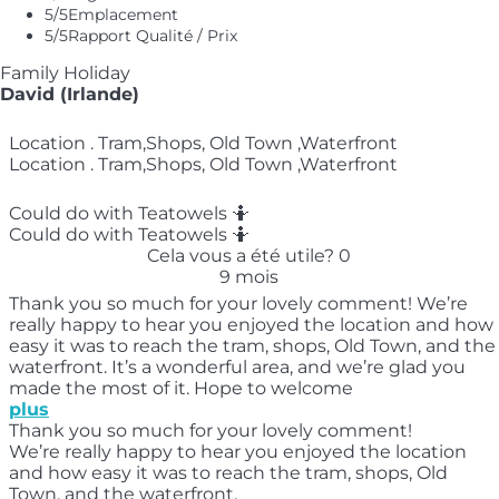
5
/5
Emplacement
5
/5
Rapport Qualité / Prix
Family Holiday
David (Irlande)
Location . Tram,Shops, Old Town ,Waterfront
Location . Tram,Shops, Old Town ,Waterfront
Could do with Teatowels 🤷‍️
Could do with Teatowels 🤷‍️
Cela vous a été utile?
0
9 mois
Thank you so much for your lovely comment! We’re
really happy to hear you enjoyed the location and how
easy it was to reach the tram, shops, Old Town, and the
waterfront. It’s a wonderful area, and we’re glad you
made the most of it. Hope to welcome
plus
Thank you so much for your lovely comment!
We’re really happy to hear you enjoyed the location
and how easy it was to reach the tram, shops, Old
Town, and the waterfront.