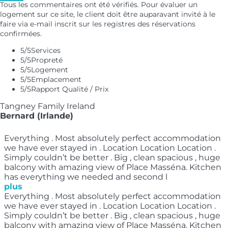
Tous les commentaires ont été vérifiés. Pour évaluer un
logement sur ce site, le client doit être auparavant invité à le
faire via e-mail inscrit sur les registres des réservations
confirmées.
5
/5
Services
5
/5
Propreté
5
/5
Logement
5
/5
Emplacement
5
/5
Rapport Qualité / Prix
Tangney Family Ireland
Bernard (Irlande)
Everything . Most absolutely perfect accommodation
we have ever stayed in . Location Location Location .
Simply couldn’t be better . Big , clean spacious , huge
balcony with amazing view of Place Masséna. Kitchen
has everything we needed and second l
plus
Everything . Most absolutely perfect accommodation
we have ever stayed in . Location Location Location .
Simply couldn’t be better . Big , clean spacious , huge
balcony with amazing view of Place Masséna. Kitchen