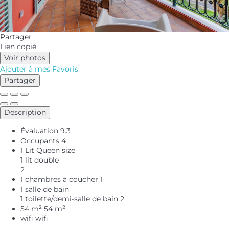
Partager
Lien copié
Voir photos
Ajouter à mes Favoris
Partager
Description
Évaluation
9.3
Occupants
4
1 Lit Queen size
1 lit double
2
1 chambres à coucher
1
1 salle de bain
1 toilette/demi-salle de bain
2
54 m²
54 m²
wifi
wifi