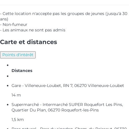
- Cette location n'accepte pas les groupes de jeunes (jusqu'à 30
ans)
- Non-fumeur
- Les animaux ne sont pas admis
Carte et distances
Points d'intérêt
Distances
Gare - Villeneuve-Loubet, RN 7, 06270 Villeneuve-Loubet
14 m
Supermarché - Intermarché SUPER Roquefort Les Pins,
Quartier Du Plan, 06270 Roquefort-les-Pins
1,5 km
Parc naturel - Parc du sinodon, Chem. du Peissaut, 06330