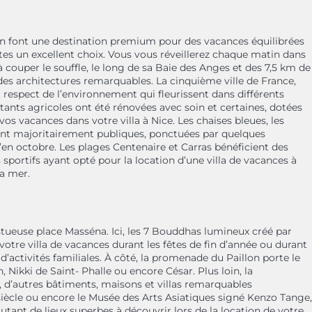
en font une destination premium pour des vacances équilibrées
aites un excellent choix. Vous vous réveillerez chaque matin dans
 à couper le souffle, le long de sa Baie des Anges et des 7,5 km de
des architectures remarquables. La cinquième ville de France,
 respect de l’environnement qui fleurissent dans différents
itants agricoles ont été rénovées avec soin et certaines, dotées
os vacances dans votre villa à Nice. Les chaises bleues, les
 sont majoritairement publiques, ponctuées par quelques
en octobre. Les plages Centenaire et Carras bénéficient des
s sportifs ayant opté pour la location d’une villa de vacances à
la mer.
jestueuse place Masséna. Ici, les 7 Bouddhas lumineux créé par
otre villa de vacances durant les fêtes de fin d’année ou durant
’activités familiales. À côté, la promenade du Paillon porte le
kki de Saint- Phalle ou encore César. Plus loin, la
e, d’autres bâtiments, maisons et villas remarquables
Xe siècle ou encore le Musée des Arts Asiatiques signé Kenzo Tange,
tant de lieux superbes à découvrir lors de la location de votre