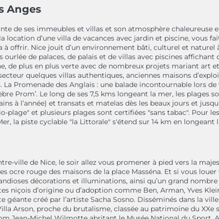
es Anges
sante de ses immeubles et villas et son atmosphère chaleureuse 
a location d’une villa de vacances avec jardin et piscine, vous f
a à offrir. Nice jouit d’un environnement bâti, culturel et naturel
rlée de palaces, de palais et de villas avec piscines affichant 
e, de plus en plus verte avec de nombreux projets mariant art et
ce secteur quelques villas authentiques, anciennes maisons d’explo
s. La Promenade des Anglais : une balade incontournable lors de v
célèbre Prom’. Le long de ses 7,5 kms longeant la mer, les plages
ns à l’année) et transats et matelas dès les beaux jours et jusqu’
o-plage" et plusieurs plages sont certifiées "sans tabac". Pour le
 la piste cyclable "la Littorale" s'étend sur 14 km en longeant 
ntre-ville de Nice, le soir allez vous promener à pied vers la ma
s ocre rouge des maisons de la place Masséna. Et si vous louer v
andioses décorations et illuminations, ainsi qu’un grand nombre d
niçois d’origine ou d’adoption comme Ben, Arman, Yves Klein, Ni
 géante créé par l’artiste Sacha Sosno. Disséminés dans la vill
: la Villa Arson, proche du brutalisme, classée au patrimoine du X
enom Jean-Michel Wilmotte abritant le Musée National du Sport. Au