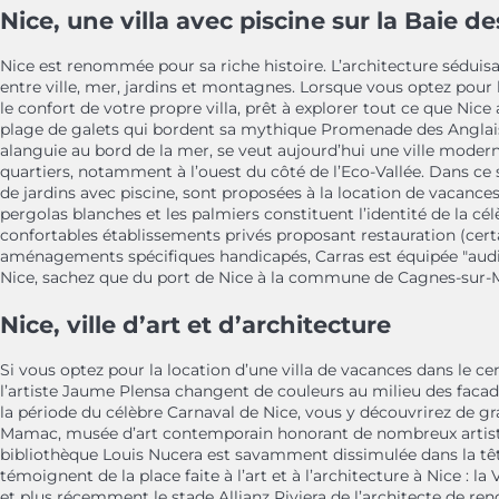
Nice, une villa avec piscine sur la Baie d
Nice est renommée pour sa riche histoire. L’architecture sédui
entre ville, mer, jardins et montagnes. Lorsque vous optez pour l
le confort de votre propre villa, prêt à explorer tout ce que Nice 
plage de galets qui bordent sa mythique Promenade des Anglais ou
alanguie au bord de la mer, se veut aujourd’hui une ville modern
quartiers, notamment à l’ouest du côté de l’Eco-Vallée. Dans 
de jardins avec piscine, sont proposées à la location de vacance
pergolas blanches et les palmiers constituent l’identité de la 
confortables établissements privés proposant restauration (certai
aménagements spécifiques handicapés, Carras est équipée "audi
Nice, sachez que du port de Nice à la commune de Cagnes-sur-Mer,
Nice, ville d’art et d’architecture
Si vous optez pour la location d’une villa de vacances dans le ce
l’artiste Jaume Plensa changent de couleurs au milieu des facade
la période du célèbre Carnaval de Nice, vous y découvrirez de gr
Mamac, musée d’art contemporain honorant de nombreux artistes 
bibliothèque Louis Nucera est savamment dissimulée dans la tête
témoignent de la place faite à l’art et à l’architecture à Nice 
et plus récemment le stade Allianz Riviera de l’architecte de r