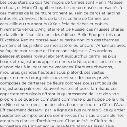
Les deux stars du quartier niçois de Cimiez sont Henri Matisse
en haut, et Marc Chagall en bas. Les deux musées consacrés à
ces maîtres de la peinture trônent au sein de parcs et jardins
entourés d’oliviers. Rois de la chic colline de Cimiez qui
accueillit au tournant du XXe siècle de riches et nobles
hivernants venus d’Angleterre et de Russie, ces musées phares
de la ville de Nice côtoient des édifices Belle-Epoque, tels que
l’Excelsior Régina dressé avec superbe non loin des thermes
romains et les jardins du monastère, ou encore l’Alhambra avec
sa façade mauresque et l’imposant Majestic. Ces anciens
palaces et palais royaux abritent aujourd’hui parmi les plus
beaux et majestueux appartements de Nice, dont certains sont
disponibles à la location de vacances. Parquets chevrons,
moulures, grandes hauteurs sous plafond, ces vastes
appartements bourgeois s’ouvrent sur des parcs privés
composés de parterres de fleurs colorées poussant sous de
majestueux palmiers. Souvent vastes et donc familiaux, ces
appartements niçois offrent la quintessence de l’art de vivre
propre à ce quartier comptant comme le plus huppé de la ville
de Nice et surement l’un des plus beaux de toute la Côte d’Azur.
Efficacement desservi par la ligne de bus numéro 5, ce quartier
résidentiel compte peu de commerces mais saura combler les
amateurs d’art et d’architecture. Chaque été, le Cloître du
Monastère de Cimiez accueille le festival Nice Classic Live