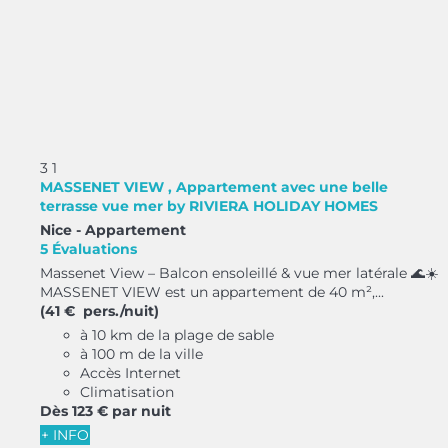
3
1
MASSENET VIEW , Appartement avec une belle
terrasse vue mer by RIVIERA HOLIDAY HOMES
Nice -
Appartement
5 Évaluations
Massenet View – Balcon ensoleillé & vue mer latérale 🌊☀️
MASSENET VIEW est un appartement de 40 m²,...
(41 € pers./nuit)
à 10 km de la plage de sable
à 100 m de la ville
Accès Internet
Climatisation
Dès
123 €
par nuit
+ INFO