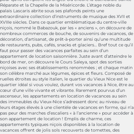
Réparate et la Chapelle de la Miséricorde. L’étage noble du
palais Lascaris abrite sous ses plafonds peints une
extraordinaire collection d’instruments de musique des XVII et
XVIIIe siècles. Dans ce quartier emblématique du centre-ville
niçois, nommé le Babazouk, par les « anciens », on découvre de
nombreux commerces de bouche, de souvenirs de vacances, de
décoration, d’artisanat, de prêt-à-porter ainsi qu’une multitude
de restaurants, pubs, cafés, snacks et glaciers... Bref tout ce qu’il
faut pour passer des vacances parfaites au sein d’un
appartement de location saisonnière. Juste avant d’atteindre le
bord de mer, on découvre le Cours Saleya, spot des sorties
niçoises avec ses établissements renommées ; et chaque matin
son célèbre marché aux légumes, épices et fleurs. Composé de
ruelles étroites au style italien, le quartier du Vieux Nice est le
quartier idéal si vous voulez, durant vos vacances à Nice, être au
cœur d’une ville vivante et vibrante. Rarement pourvus d’un
ascenseur, les appartements en location de vacances au sein
des immeubles du Vieux-Nice s’adressent donc au niveau de
leurs étages élevés à une clientèle de vacances en forme, qui n’a
pas peur des marches d’escaliers « à l’ancienne » pour accéder à
son appartement de location ! Emplis de charme, ces
appartements typiques niçois disponibles à la location de
vacances offrent de jolis sols recouverts de tomettes, des