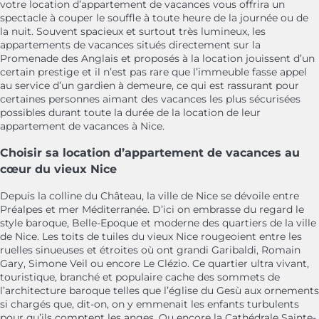
votre location d’appartement de vacances vous offrira un
spectacle à couper le souffle à toute heure de la journée ou de
la nuit. Souvent spacieux et surtout très lumineux, les
appartements de vacances situés directement sur la
Promenade des Anglais et proposés à la location jouissent d’un
certain prestige et il n’est pas rare que l’immeuble fasse appel
au service d’un gardien à demeure, ce qui est rassurant pour
certaines personnes aimant des vacances les plus sécurisées
possibles durant toute la durée de la location de leur
appartement de vacances à Nice.
Choisir sa location d’appartement de vacances au
cœur du vieux Nice
Depuis la colline du Château, la ville de Nice se dévoile entre
Préalpes et mer Méditerranée. D’ici on embrasse du regard le
style baroque, Belle-Epoque et moderne des quartiers de la ville
de Nice. Les toits de tuiles du vieux Nice rougeoient entre les
ruelles sinueuses et étroites où ont grandi Garibaldi, Romain
Gary, Simone Veil ou encore Le Clézio. Ce quartier ultra vivant,
touristique, branché et populaire cache des sommets de
l’architecture baroque telles que l’église du Gesù aux ornements
si chargés que, dit-on, on y emmenait les enfants turbulents
pour qu’ils comptent les anges. Ou encore la Cathédrale Sainte-