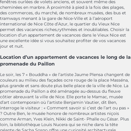
fenêtres ourlées de volets anciens, et souvent même des
cheminées en marbre. À proximité à pied à la fois des plages,
des commerces, du marché, de nombreux musées, des bus et
tramways menant à la gare de Nice-Ville et à l’aéroport
international de Nice Côte d’Azur, le quartier du Vieux Nice
permet des vacances riches,rythmées et inoubliables. Choisir la
location d’un appartement de vacances dans le Vieux Nice est
une excellente idée si vous souhaitez profiter de vos vacances
jour et nuit.
Location d’un appartement de vacances le long de la
promenade du Paillon
Le soir, les 7 « Bouddha » de l’artiste Jaume Plensa changent de
couleurs au milieu des façades ocre rouge de la place Masséna,
plus grande et sans doute plus belle place de la ville de Nice. La
promenade du Paillon a été aménagée au-dessus du fleuve
côtier abreuvant la ville de Nice. Elle porte le Mamac, musée
d’art contemporain où l’artiste Benjamin Vautier, dit Ben,
interroge le visiteur : « Comment savoir si c’est de l’art ou pas »
? Outre Ben, le musée honore de nombreux artistes niçois
comme Arman, Yves Klein, Nikki de Saint- Phalle ou César. Plus
loin, la bibliothèque Louis Nucera qui se niche dans la tête
géante de Sacha Sosno offre une curiosité architecturale