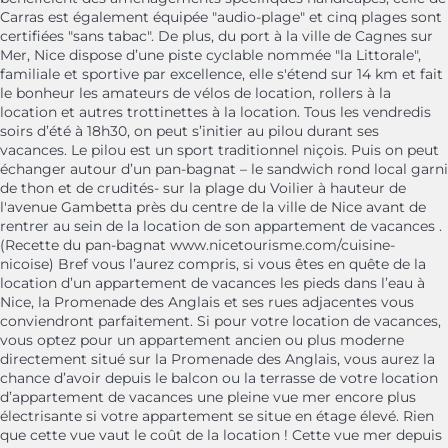
Carras est également équipée "audio-plage" et cinq plages sont
certifiées "sans tabac". De plus, du port à la ville de Cagnes sur
Mer, Nice dispose d’une piste cyclable nommée "la Littorale",
familiale et sportive par excellence, elle s'étend sur 14 km et fait
le bonheur les amateurs de vélos de location, rollers à la
location et autres trottinettes à la location. Tous les vendredis
soirs d’été à 18h30, on peut s’initier au pilou durant ses
vacances. Le pilou est un sport traditionnel niçois. Puis on peut
échanger autour d’un pan-bagnat – le sandwich rond local garni
de thon et de crudités- sur la plage du Voilier à hauteur de
l'avenue Gambetta près du centre de la ville de Nice avant de
rentrer au sein de la location de son appartement de vacances .
(Recette du pan-bagnat www.nicetourisme.com/cuisine-
nicoise) Bref vous l’aurez compris, si vous êtes en quête de la
location d’un appartement de vacances les pieds dans l’eau à
Nice, la Promenade des Anglais et ses rues adjacentes vous
conviendront parfaitement. Si pour votre location de vacances,
vous optez pour un appartement ancien ou plus moderne
directement situé sur la Promenade des Anglais, vous aurez la
chance d’avoir depuis le balcon ou la terrasse de votre location
d’appartement de vacances une pleine vue mer encore plus
électrisante si votre appartement se situe en étage élevé. Rien
que cette vue vaut le coût de la location ! Cette vue mer depuis